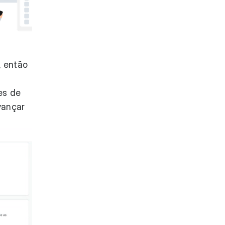
, então
es de
vançar