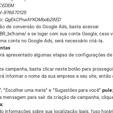
CEDEM
-976670125
lo:
QgEkCPnaAYKGMbdb29ED
o de conversão do Google Ads, basta acessar
t-BR_br/home/
e se logar com sua conta Google, caso 
ma conta no Google Ads, será necessário criá-la.
ontas
será apresentado algumas etapas de configurações de
ra campanha, basta clicar neste botão para prossegui
rá informar o nome da sua empresa e seu site, então 
", "Escolher uma meta" e "Sugestões para você"
pule
a mensagem para sair da criação de campanha, cliqu
a
;
 informações sobre sua localização (país, fuso horári