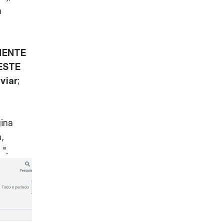
a
MENTE
ESTE
viar
;
gina
,
 ".