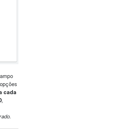
campo
 opções
ra cada
0
,
rado
.