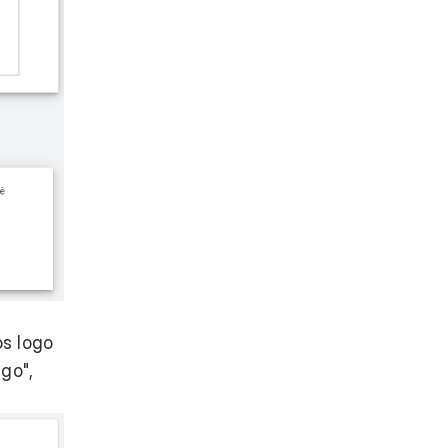
os logo
go",