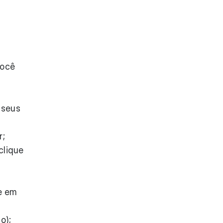
você
 seus
r;
clique
;
e em
o);